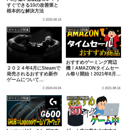
すぐできる10の改善策と
根本的な解決方法
2025.08.15
ゲーミング関連
ゲーミング関連
おすすめゲーミング周辺
２０２４年4月にSteamで
機！AMAZONタイムセー
発売されるおすすめ新作
ル祭り開始！2021年8月
ゲームについて
17日～19日
STEAM/PCゲーム
2024.04.04
2021.08.16
ゲーミング関連
ゲーミング関連