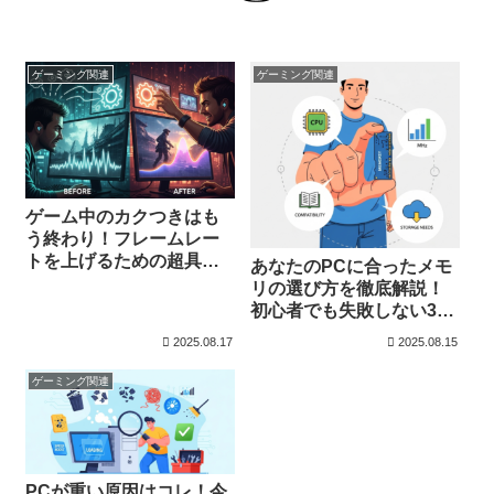
ゲーミング関連
ゲーミング関連
ゲーム中のカクつきはも
う終わり！フレームレー
トを上げるための超具体
あなたのPCに合ったメモ
的な設定術
リの選び方を徹底解説！
初心者でも失敗しない3つ
のポイント
2025.08.17
2025.08.15
ゲーミング関連
PCが重い原因はコレ！今