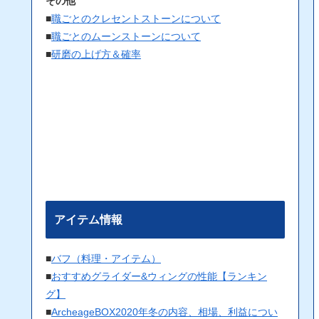
その他
■
職ごとのクレセントストーンについて
■
職ごとのムーンストーンについて
■
研磨の上げ方＆確率
アイテム情報
■
バフ（料理・アイテム）
■
おすすめグライダー&ウィングの性能【ランキン
グ】
■
ArcheageBOX2020年冬の内容、相場、利益につい