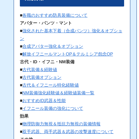
■
各職のおすすめ防具装備について
アバター・パンツ・マント
■
強化された基本下着（合成パンツ）強化＆オプショ
ン
■
合成アバター強化＆オプション
■
解放イフニールマントOP＆テルミシア怨念OP
古代・ID・イフニ・NM装備
■
古代装備＆経験値
■
古代装備オプション
■
古代＆イフニール特化経験値
■
NM装備強化経験値＆経験値装備一覧
■
おすすめID武器＆性能
■
イフニール装備の強化について
効果
■
物理防御力無視＆抵抗力無視の装備情報
■
双手武器、両手武器＆武器の攻撃速度について