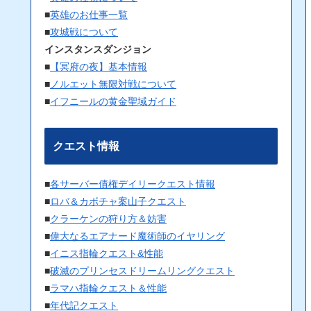
■
英雄のお仕事一覧
■
攻城戦について
インスタンスダンジョン
■
【冥府の夜】基本情報
■
ノルエット無限対戦について
■
イフニールの黄金聖域ガイド
クエスト情報
■
各サーバー債権デイリークエスト情報
■
ロバ＆カボチャ案山子クエスト
■
クラーケンの狩り方＆妨害
■
偉大なるエアナード魔術師のイヤリング
■
イニス指輪クエスト&性能
■
破滅のプリンセスドリームリングクエスト
■
ラマハ指輪クエスト＆性能
■
年代記クエスト