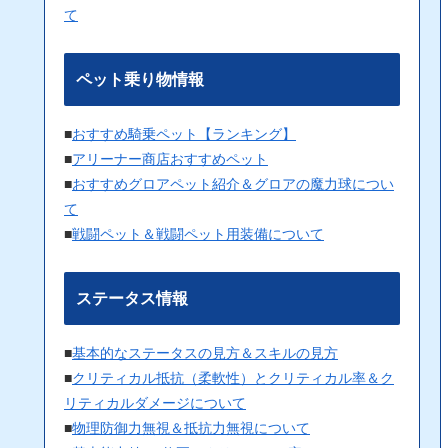
て
ペット乗り物情報
■
おすすめ騎乗ペット【ランキング】
■
アリーナー商店おすすめペット
■
おすすめグロアペット紹介＆グロアの魔力球につい
て
■
戦闘ペット＆戦闘ペット用装備について
ステータス情報
■
基本的なステータスの見方＆スキルの見方
■
クリティカル抵抗（柔軟性）とクリティカル率＆ク
リティカルダメージについて
■
物理防御力無視＆抵抗力無視について