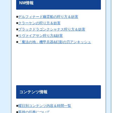
NM情報
■
デルフィナード幽霊船の狩り方＆妨害
■
クラーケンの狩り方＆妨害
■
ブラックドラゴンクシャナス狩り方＆妨害
■
リヴァイアサン狩り方&妨害
■
「魔法の地」機甲兵器&幻影の刃アンキッシュ
コンテンツ情報
■
曜日別コンテンツ内容＆時間一覧
■
英雄の任務について