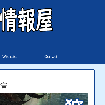
WishList
Contact
妨害