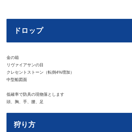
ドロップ
金の箱
リヴァイアサンの目
クレセントストーン（転倒4%増加）
中型船図面
低確率で防具の現物落とします
頭、胸、手、腰、足
狩り方