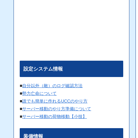
設定システム情報
■
自分以外（敵）のログ確認方法
■
勢力亡命について
■
誰でも簡単に作れるUCCのやり方
■
サーバー移動のやり方準備について
■
サーバー移動の荷物移動【小技】
装備情報