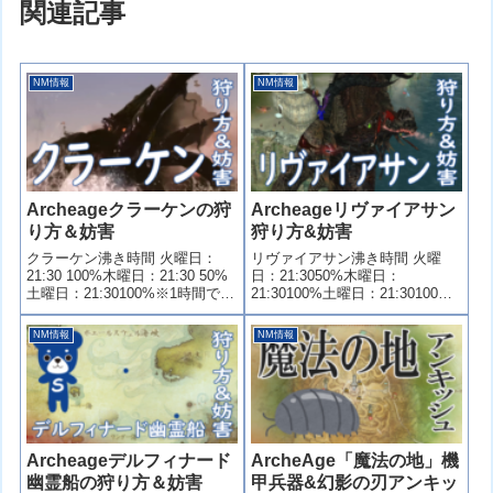
関連記事
NM情報
NM情報
Archeageクラーケンの狩
Archeageリヴァイアサン
り方＆妨害
狩り方&妨害
クラーケン沸き時間 火曜日：
リヴァイアサン沸き時間 火曜
21:30 100%木曜日：21:30 50%
日：21:3050%木曜日：
土曜日：21:30100%※1時間で消
21:30100%土曜日：21:30100%
滅します クラーケン沸き場所 座
沸き場所 リヴァイアサンのルー
標北：W5:59 S8:26南：W5:12
ト ドロップ 金の箱リヴァイアサ
NM情報
NM情報
S9:48 ドロップ 確定ドロップ金
ンの目クレセントストーン（転
の箱×3クラーケンの目墨袋×5ク
倒4%増加）中型船図面低確率で
レセントストーン（串刺し＆気
防具の現物落とします頭、胸、
絶4%増加）レアドロップ（ ...
手、腰、足 狩り方 注意： ...
Archeageデルフィナード
ArcheAge「魔法の地」機
幽霊船の狩り方＆妨害
甲兵器&幻影の刃アンキッ