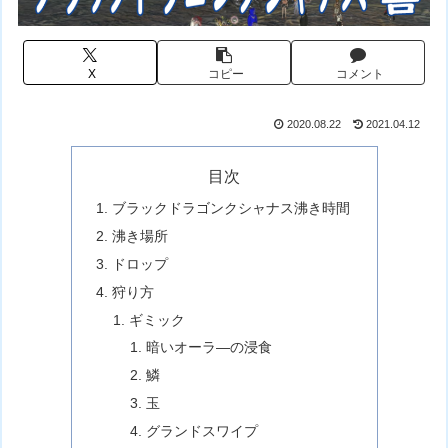
X
コピー
コメント
2020.08.22
2021.04.12
目次
ブラックドラゴンクシャナス沸き時間
沸き場所
ドロップ
狩り方
ギミック
暗いオーラ―の浸食
鱗
玉
グランドスワイプ