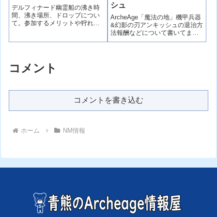
シュ
デルフィナード幽霊船の沸き時
間、沸き場所、ドロップについ
ArcheAge「魔法の地」機甲兵器
て。参加するメリットや狩れな
&幻影の刃アンキッシュの退治方
いけど妨害するメリットなどの
法報酬などについて書いてま
説明。船2隻で狩る方法と船1隻
す。毎週火曜と木曜21時に沸き
で狩る方法について説明してい
ます。旧大陸（海賊用）、ハリ
ます。妨害のやり方などデル船
ハラ、ヌイア、40分の間に機甲
の妨害で狩らせないためには何
兵器を一番早く退治した勢力が
コメント
ができるかについて説明してい
新NM幻影の刃アンキッシュのチ
ます。
ャレンジができます。是非チャ
レンジしてみましょう。
コメントを書き込む
ホーム
NM情報