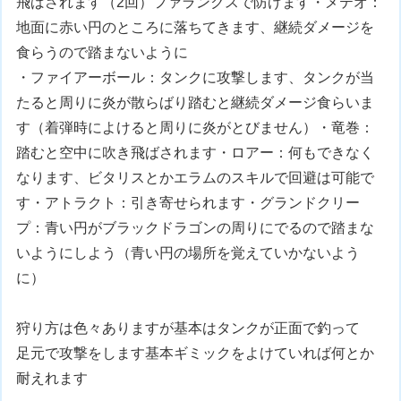
飛ばされます（2回）ファランクスで防げます・メテオ：
地面に赤い円のところに落ちてきます、継続ダメージを
食らうので踏まないように
・ファイアーボール：タンクに攻撃します、タンクが当
たると周りに炎が散らばり踏むと継続ダメージ食らいま
す（着弾時によけると周りに炎がとびません）・竜巻：
踏むと空中に吹き飛ばされます・ロアー：何もできなく
なります、ビタリスとかエラムのスキルで回避は可能で
す・アトラクト：引き寄せられます・グランドクリー
プ：青い円がブラックドラゴンの周りにでるので踏まな
いようにしよう（青い円の場所を覚えていかないよう
に）
狩り方は色々ありますが基本はタンクが正面で釣って
足元で攻撃をします基本ギミックをよけていれば何とか
耐えれます