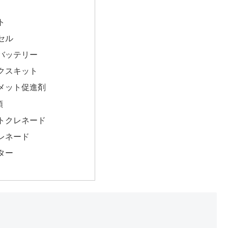
ト
セル
バッテリー
クスキット
メット促進剤
類
トクレネード
レネード
ター