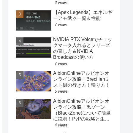
8 views
【Apex Legends】エネルギ
ーアモ武器一覧＆性能
7 views
NVIDIA RTX Voiceでチェッ
クマーク入れるとフリーズ
の直し方＆NVIDIA
Broadcastの使い方
7 views
AlbionOnlineアルビオンオ
ンライン攻略！Brecilienミ
スト街の行き方！帰り方！
5 views
AlbionOnlineアルビオンオ
ンライン攻略！黒ゾーン
（BlackZone)について簡単
に説明！PvPの戦略と生存
法、メリットデメリット！
4 views