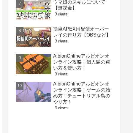
ウマ娘のスキルについて
【無課金】
3 views
簡単APEX用配信オーバー
レイの作り方【OBSなど】
3 views
AlbionOnlineアルビオンオ
ンライン攻略！個人島の買
い方＆使い方！
3 views
AlbionOnlineアルビオンオ
ンライン攻略！ゲームの始
め方！チュートリアル島の
やり方！
3 views