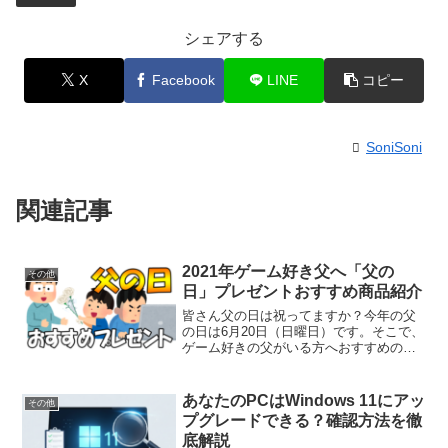
シェアする
X
Facebook
LINE
コピー
SoniSoni
関連記事
2021年ゲーム好き父へ「父の
その他
日」プレゼントおすすめ商品紹介
皆さん父の日は祝ってますか？今年の父
の日は6月20日（日曜日）です。そこで、
ゲーム好きの父がいる方へおすすめの父
の日のプレゼントを紹介していきます。
PCパソコンゲーム、スマホゲーム、コン
ソールゲーム好きの父へおすすめのプレ
あなたのPCはWindows 11にアッ
その他
ゼントを探してみました。
プグレードできる？確認方法を徹
底解説