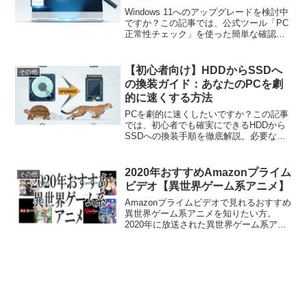
Windows 11へのアップグレードを検討中
ですか？この記事では、公式ツール「PC
正常性チェック」を使った簡単な確認方
法を解説します。TPM 2.0やCPUなど、
アップグレードできない主な原因と、そ
れぞれの対処法も紹介。
【初心者向け】HDDからSSDへ
その他
の換装ガイド：あなたのPCを劇
的に速くする方法
PCを劇的に速くしたいですか？この記事
では、初心者でも確実にできるHDDから
SSDへの換装手順を徹底解説。必要な道
具から、データの移行（クローン）、実
際の交換作業まで、画像付きで分かりや
すくガイドします。
2020年おすすめAmazonプライム
その他
ビデオ【異世界ゲーム系アニメ】
Amazonプライムビデオで見れるおすすめ
異世界ゲーム系アニメを知りたい方。
2020年に放送された異世界ゲーム系アニ
メのAmazonプライムビデオ紹介していま
す。AmazonプライムビデオはPrime会員
であれば無料で動画を視聴可能になるサ
ービスです。