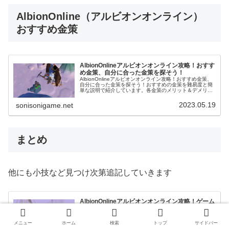
AlbionOnline（アルビオンオンライン）
おすすめ金策
AlbionOnlineアルビオンオンライン攻略！おすす
め金策、自分に合った金策を探そう！
AlbionOnlineアルビオンオンライン攻略！おすすめ金策、
自分に合った金策を探そう！おすすめの金策を難易度と簡
単な説明で紹介しています。各金策のメリット＆デメリッ
トも書いていますので是非参考にしてください。
2023.05.19
sonisonigame.net
まとめ
他にも小技など見つけ次第追記していきます
AlbionOnlineアルビオンオンライン攻略！ゲーム
の始め方！チュートリアル島のやり方！
AlbionOnline（アルビオンオンライン）チュートリアル島
のやり方について順番に説明しています、間違ってチュー
メニュー
ホーム
検索
トップ
サイドバー
トリアルをスキップした方も一応確認できます！初心者の