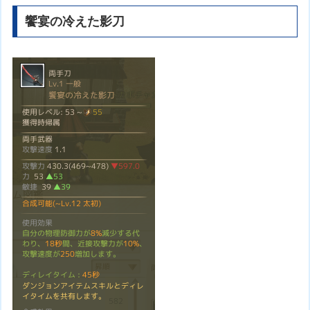
饗宴の冷えた影刀