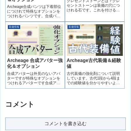
クレセントストーンとは？クレ
セントストーンは装備の穴につ
Archeage合成パンツは下着部位
けれる石です。これを付けるこ
につけれて特殊なオプションを
とで装備に追加の能力をつけれ
つけれるパンツです。合成パン
ることができます。しかし、装
ツの入手方法、強化必要経験
備によってつけれる種類とつけ
値、強化オプションについて書
装備情報
装備情報
れない種類があります。そこ
いています。これから合成パン
で、職（火力、ヒーラー笛、タ
ツを作る人は一度確認しておく
ンクデバフ）ごとにおすすめの
と良いでしょう。合成パンツは
クレセントストーンについて説
太初まで強化でき、とても強力
明します。
なオプションを手に入れること
だできます。
Archeage 合成アバター強
Archeage古代装備＆経験
化＆オプション
値
合成アバターは外見のないアバ
古代装備の強化剤について説明
ターですが特殊なオプションを
しています。古代1段から4段ま
つけれるアバターです合成アバ
での経験値を分かりやすいよう
ターは太初まで強化でき、とて
に表にしていますのでこれから
も強力なオプションを手に入れ
育てる方は確認してみると良い
ることだできますしかしオプシ
でしょう。
ョンがいっぱいあるため欲しい
コメント
オプションがなかなか引けない
ため、神秘の幸運石や作り直し
してほしいオプションを付けま
す。※合成アバターに外見を付
コメントを書き込む
けると見た目を変えれます