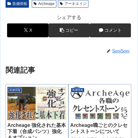
装備情報
Archeage
アーキエイジ
シェアする
X
コピー
コメント
SoniSoni
関連記事
装備情報
装備情報
Archeage 強化された基本
Archeage職ごとのクレセ
下着（合成パンツ）強化
ントストーンについて
＆オプション